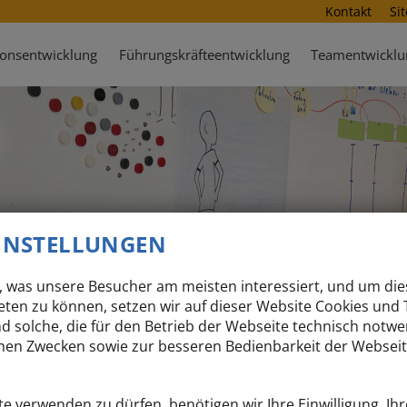
Kontakt
Si
ionsentwicklung
Führungskräfteentwicklung
Teamentwicklu
EINSTELLUNGEN
 was unsere Besucher am meisten interessiert, und um dies
Unsere Werte
CSR
Partner & Hotels
Referenzen
eten zu können, setzen wir auf dieser Website Cookies und 
nd solche, die für den Betrieb der Webseite technisch notw
ausende Seesterne
schen Zwecken sowie zur besseren Bedienbarkeit der Webseit
en, das am Strand auf und ab lief. Der Sturm hatte
e verwenden zu dürfen, benötigen wir Ihre Einwilligung. Ihr