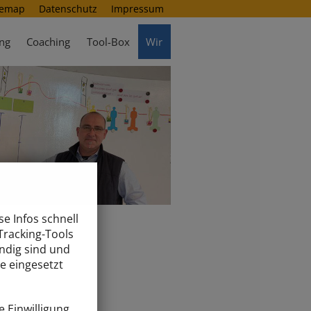
temap
Datenschutz
Impressum
ng
Coaching
Tool-Box
Wir
e Infos schnell
Tracking-Tools
endig sind und
e eingesetzt
e Einwilligung