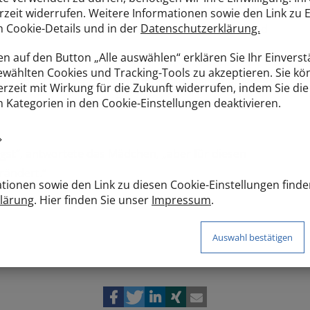
llen tausende von Seesternen ans Ufer getrieben.
rzeit widerrufen. Weitere Informationen sowie den Link zu 
en Cookie-Details und in der
Datenschutzerklärung.
and. Das Mädchen hob immer wieder welche auf und
n auf den Button „Alle auswählen“ erklären Sie Ihr Einverstä
wählten Cookies und Tracking-Tools zu akzeptieren. Sie kö
du das? Du wirst damit nie fertig werden. Hier liegen
erzeit mit Wirkung für die Zukunft widerrufen, indem Sie die
 Sie werden sterben. Dein Verhalten ändert doch
Kategorien in den Cookie-Einstellungen deaktivieren.
agst“, antwortete das Mädchen, „aber für diesen
rändert.“
tionen sowie den Link zu diesen Cookie-Einstellungen finde
lärung
. Hier finden Sie unser
Impressum
.
Auswahl bestätigen