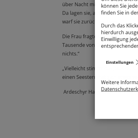
über Nacht mit den tosenden We
können Sie jede
finden Sie in d
Da lagen sie, auf dem weißen S
warf sie zurück ins Meer.
Durch das Klicke
hierdurch ausge
Die Frau fragte sie: „Warum tust 
Einwilligung jed
Tausende von Seesternen herum.
entsprechenden 
nichts.“
Einstellungen
„Vielleicht stimmt das, was du s
einen Seestern hat sich etwas ve
Weitere Informa
Datenschutzerk
Ardeschyr Hagmaier