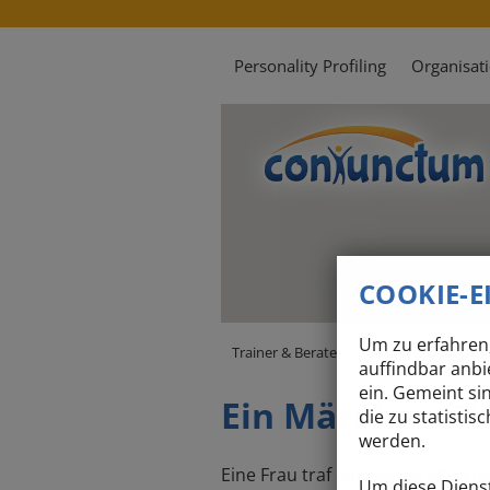
Personality Profiling
Organisat
COOKIE-
Um zu erfahren,
Trainer & Berater
Wie wir arbeiten
auffindbar anbi
ein. Gemeint si
Ein Märchen: T
die zu statisti
werden.
Eine Frau traf ein kleines Mädch
Um diese Dienst