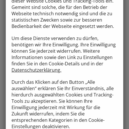
LPP (LINC Personality Profiler)
dieser Website Cookies und Tracking-Tools ein.
Gemeint sind solche, die für den Betrieb der
MapsTell-Guide - (Verhahltensanalyse bei Nevo,
Webseite technisch notwendig sind und die zu
Göttingen)
statistischen Zwecken sowie zur besseren
Ausbildung zum Business-Coach (ECA) - Loquenz
Bedienbarkeit der Webseite eingesetzt werden.
(Tübingen)
Um diese Dienste verwenden zu dürfen,
Großgruppenmethoden - cama Institut für
benötigen wir Ihre Einwilligung. Ihre Einwilligung
Kommunikationsentwicklung
können Sie jederzeit widerrufen. Weitere
Scrum (Scrum Alliance) - Scrum Akademie (Köln)
Informationen sowie den Link zu Einstellungen
finden Sie in den Cookie-Details und in der
Kanban System Designer - Kanban University
Datenschutzerklärung.
(München)
NLP (DVNLP) – Marcus Bergfelder (Dortmund)
Durch das Klicken auf den Button „Alle
auswählen“ erklären Sie Ihr Einverständnis, alle
LAB-Profile-Master - Spectrum (Berlin)
hierdurch ausgewählten Cookies und Tracking-
Motivations-Profile-Trainer - Spectrum (Berlin)
Tools zu akzeptieren. Sie können Ihre
Kernquadrat-Trainer - Jos Donners
Einwilligung jederzeit mit Wirkung für die
(Niederlande)
Zukunft widerrufen, indem Sie die
entsprechenden Kategorien in den Cookie-
Einstellungen deaktivieren.
sowie Weiterbildungen in den Bereichen: