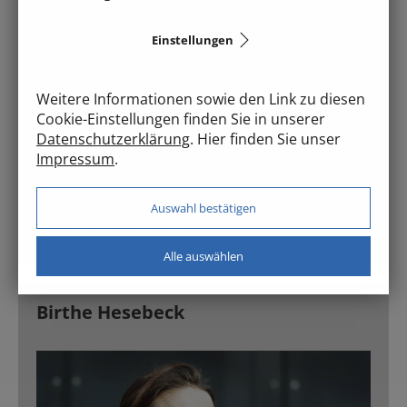
Lösungsorientierte Gesprächsführung - Axel
Einstellungen
Mecke (Odenwald-Institut), Machtspiele - Garbor
von Varga, Transaktionsanalyse, Rope Course
Training / Klettern, Design Thinking,
Weitere Informationen sowie den Link zu diesen
Cookie-Einstellungen finden Sie in unserer
Seminarmethoden und
Datenschutzerklärung
. Hier finden Sie unser
Moderation, Systemische
Impressum
.
Instrumente, Projektmanagement, Recruting,
Gruppen- und Erlebnispädagogik, Survival-
Auswahl bestätigen
Techniken und Abenteuerpädagogik.
Alle auswählen
Birthe Hesebeck