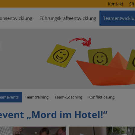
Kontakt
Si
ionsentwicklung
Führungskräfteentwicklung
Teamentwicklu
eamevents
Teamtraining
Team-Coaching
Konfliktlösung
vent „Mord im Hotel!“