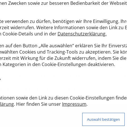
schen Zwecken sowie zur besseren Bedienbarkeit der Webseit
d!
 damit, aus den Teilnehmenden ein effektives Ermittlungs
e verwenden zu dürfen, benötigen wir Ihre Einwilligung. Ihr
rzeit widerrufen. Weitere Informationen sowie den Link zu 
 sie verschiedene Herausforderungen, die es gemeinsam zu m
en Cookie-Details und in der
Datenschutzerklärung.
inem engen Team zusammen.
" werden die Teilnehmenden zudem in die Dactyloskopie (F
n auf den Button „Alle auswählen“ erklären Sie Ihr Einverstä
wählten Cookies und Tracking-Tools zu akzeptieren. Sie kö
n von Fälschungen) und in andere Krimi-Handwerkzeuge ei
erzeit mit Wirkung für die Zukunft widerrufen, indem Sie die
Kategorien in den Cookie-Einstellungen deaktivieren.
 zu lösen. Ausgehend von dem Tatzimmer und sich an einem g
forscht, kombiniert und diskutiert. Ob Sie es schaffen, de
heaterszenen
in den Teamevent integriert. So erleben Sie
re Schlüsse ziehen!
tionen sowie den Link zu diesen Cookie-Einstellungen finde
lärung
. Hier finden Sie unser
Impressum
.
Neugierig?
Auswahl bestätigen