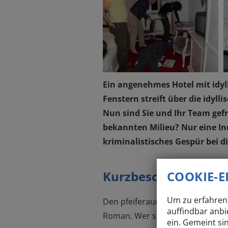
Ein angenehmes Hotel mit idyl
Fenstern streift über die idyll
Nun sind Sie und Ihr Team gefr
bekannten Milieu? Nur eine Ind
kriminalistisches Gespür bei 
COOKIE-
Kurzbeschreibung K
Um zu erfahren,
Den pfeiferauchenden, einsam gr
auffindbar anbi
Roman. Wer sich an "echte" Fälle
ein. Gemeint si