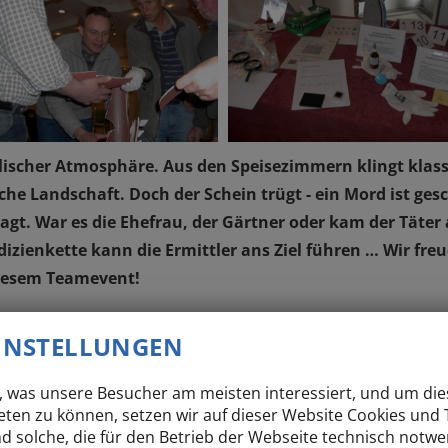
lischer Atmosphäre. Aus den Speisezimmern klingt klass
ische Landschaft. Doch der Schein trügt - ein Mord ist ge
agt. War es die Ehefrau, der Gärtner oder kam der Täter
izienkette kann die Ermittler ans Ziel führen … Wir freu
diesem Teamevent!
EINSTELLUNGEN
rimi-Teamevent
 was unsere Besucher am meisten interessiert, und um dies
übelnden Kommissar, der im Alleingang Mordfälle löst, gib
eten zu können, setzen wir auf dieser Website Cookies und 
 wagt, merkt jedoch schnell: nur im Team ist man stark und
nd solche, die für den Betrieb der Webseite technisch notw