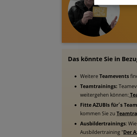
Das könnte Sie in Bezu
Weitere
Teamevents
fin
Teamtrainings:
Teameve
weitergehen können:
Te
Fitte AZUBIs für´s Tea
kommen Sie zu
Teamtra
Ausbildertrainings
: Wi
Ausbildertraining "
Der A