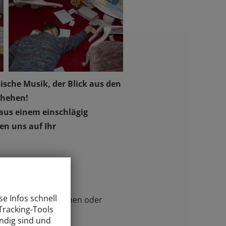
ische Musik, der Blick aus den
schehen!
 aus einem einschlägig
en uns auf Ihr
e Infos schnell
t es nur im Fernsehen oder
Tracking-Tools
 kommt ans Ziel!
endig sind und