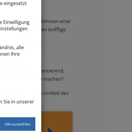
e eingesetzt
team zu machen. Im Rahmen einer
e Einwilligung
Einstellungen
eistern gilt, lösen knifflige
ingerabdrücke), die
ndnis, alle
nnen Ihre
ngeführt.
roßen Spielfeld orientierend,
n Mörder dingfest zu machen?
 life Szenen aus dem Umfeld des
n Sie in unserer
Alle auswählen