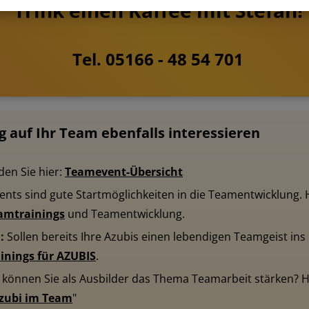
Trink einen Kaffee mit Stefan!
Tel. 05166 - 48 54 701
g auf Ihr Team ebenfalls interessieren
den Sie hier:
Teamevent-Übersicht
nts sind gute Startmöglichkeiten in die Teamentwicklung. Hi
amtrainings
und Teamentwicklung.
m:
Sollen bereits Ihre Azubis einen lebendigen Teamgeist in
inings für AZUBIS
.
e können Sie als Ausbilder das Thema Teamarbeit stärken?
zubi im Team
"