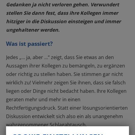
Gedanken ja nicht verloren gehen. Verwundert
stellen Sie dann fest, dass ihre Kollegen immer
hitziger in die Diskussion einsteigen und immer
ungehaltener werden.
Was ist passiert?
Jedes „… ja, aber …“ zeigt, dass Sie etwas an den
Aussagen ihrer Kollegen zu bemängeln, zu ergänzen
oder richtig zu stellen haben. Sie stimmen gar nicht
wirklich zu! Vielmehr zeigen Sie ihnen, dass sie falsch
liegen oder Dinge nicht bedacht haben. Ihre Kollegen
geraten mehr und mehr in einen
Rechtfertigungsdruck. Statt einer lösungsorientierten
Diskussion entwickelt sich also ein als unangenehm
wahrgenommener Schlagabtausch.