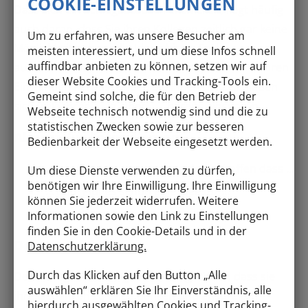
COOKIE-EINSTELLUNGEN
Dass sich ein Schlagabtausch entwickelt, liegt häufig
auch daran, dass Sie ihren Kollegen zeitlich gar keine
Um zu erfahren, was unsere Besucher am
Möglichkeit geben, alle Ideen bis zu Ende
meisten interessiert, und um diese Infos schnell
auffindbar anbieten zu können, setzen wir auf
auszubreiten. Sie platzen vielmehr spontan mit ihren
dieser Website Cookies und Tracking-Tools ein.
Einwänden heraus. Gäben Sie ihnen die Zeit, ließen
Gemeint sind solche, die für den Betrieb der
sich viele ihrer „… ja, aber … „ bereits einsparen.
Webseite technisch notwendig sind und die zu
statistischen Zwecken sowie zur besseren
Alternative Formulierung:
Bedienbarkeit der Webseite eingesetzt werden.
„… wie können wir es vermeiden/schaffen dass …
Um diese Dienste verwenden zu dürfen,
benötigen wir Ihre Einwilligung. Ihre Einwilligung
"… und, gibt es schon eine Idee für …“
können Sie jederzeit widerrufen. Weitere
„… mir fällt auf, dass … „
Informationen sowie den Link zu Einstellungen
finden Sie in den Cookie-Details und in der
Der Unterschied:
Datenschutzerklärung.
Durch das Klicken auf den Button „Alle
Den Kollegen Zeit zu geben ermöglicht es, dass sie
auswählen“ erklären Sie Ihr Einverständnis, alle
ihre Gedanken zu Ende denken und ausbreiten
hierdurch ausgewählten Cookies und Tracking-