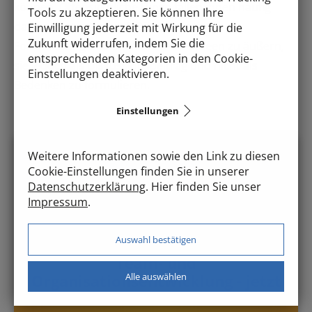
können. Offensichtliche Dinge fallen ihnen häufig
Tools zu akzeptieren. Sie können Ihre
dann selbst schon auf. Die alternativen
Einwilligung jederzeit mit Wirkung für die
Zukunft widerrufen, indem Sie die
Formulierungen dienen dazu ihre Ideen zu äußern,
entsprechenden Kategorien in den Cookie-
sie jedoch als Diskussionsbeitrag und nicht als
Einstellungen deaktivieren.
Bedenken zu formulieren.
Einstellungen
Weitere Informationen sowie den Link zu diesen
Cookie-Einstellungen finden Sie in unserer
Datenschutzerklärung
. Hier finden Sie unser
Impressum
.
Probleme sind zum Lösen da!
Auswahl bestätigen
Team- und
Alle auswählen
Organisationsentwicklung - jetzt
Kontakt aufnehmen